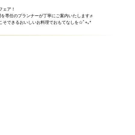
フェア！
問を専任のプランナーが丁寧にご案内いたします♬
こそできるおいしいお料理でおもてなしを☆ﾟ+｡*