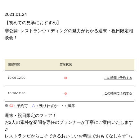
2021.01.24
【初めての見学におすすめ】
非公開: レストランウエディングの魅力がわかる週末・祝日限定相
談会！
開催時間
空席状況
10:00-12:00
◎
この時間で予約する
10:30-12:30
◎
この時間で予約する
※
◎
：予約可
△
：残りわずか
×
：満席
週末・祝日限定のフェア！
お2人の素朴な疑問を専任のプランナーが丁寧にご案内いたします
♬
レストランだからこそできるおいしいお料理でおもてなしを☆ﾟ+｡