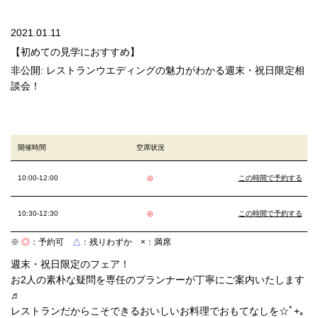
2021.01.11
【初めての見学におすすめ】
非公開: レストランウエディングの魅力がわかる週末・祝日限定相
談会！
開催時間
空席状況
10:00-12:00
◎
この時間で予約する
10:30-12:30
◎
この時間で予約する
※
◎
：予約可
△
：残りわずか
×
：満席
週末・祝日限定のフェア！
お2人の素朴な疑問を専任のプランナーが丁寧にご案内いたします
♬
レストランだからこそできるおいしいお料理でおもてなしを☆ﾟ+｡