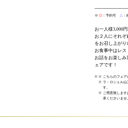
※
◎
：予約可
△
：
お一人様3,00
お２人にそれぞ
をお召し上がり
お食事中はレス
お話をお楽しみ
ェアです！
こちらのフェア
ラ・ロシェル山
す。
ご用意致します
承くださいませ