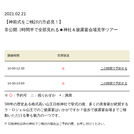
2021.02.21
【神前式をご検討の方必見！】
非公開: 2時間半で全部見れる★神社＆披露宴会場見学ツアー
開催時間
空席状況
10:00-12:30
◎
この時間で予約する
10:30-13:00
◎
この時間で予約する
※
◎
：予約可
△
：残りわずか
×
：満席
500年の歴史ある格式高い山王日枝神社で挙式の後、多くの美食家が絶賛する
ラ・ロシェル山王でのご披露宴はいかがですか？
徒歩で披露宴会場までご移
動いただける事も魅力の一つです。
日枝神社以外の神社でご検討の場合はご予約の際、お申し付けください。