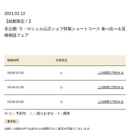
2021.02.12
【組数限定！】
非公開: ラ・ロシェル山王シェフ特製ショートコース 食べ比べ＆見
積相談フェア
開催時間
空席状況
18:00-21:00
◎
この時間で予約する
18:30-21:30
◎
この時間で予約する
19:00-22:00
◎
この時間で予約する
※
◎
：予約可
△
：残りわずか
×
：満席
要予約
18時～19時の中でお好きなお時間でのご来店が可能でございます。